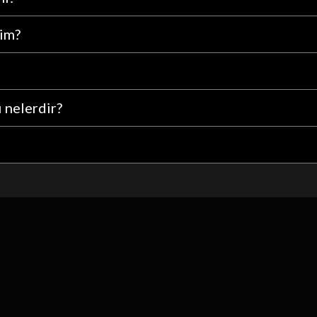
rim?
ı nelerdir?