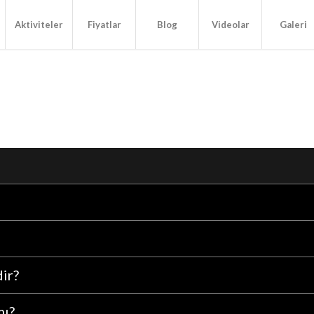
Aktiviteler
Fiyatlar
Blog
Videolar
Galeri
dir?
mı?