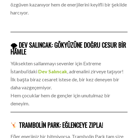
özgüven kazanıyor hem de enerjilerini keyifli bir şekilde
harcıyor.
🌪 DEV SALINCAK: GÖKYÜZÜNE DOĞRU CESUR BIR
HAMLE
Yüksekten sallanmayı sevenler için Extreme
İstanbul’daki
Dev Salıncak
, adrenalini zirveye taşıyor!
İlk başta biraz cesaret istese de, bir kez deneyen bir
daha vazgeçemiyor.
Hem çocuklar hem de gençler için unutulmaz bir
deneyim.
TRAMBOLIN PARK: EĞLENCEYE ZIPLA!
Eğer enerjiniz hiç bitmiyorsa, Trambolin Park tam size